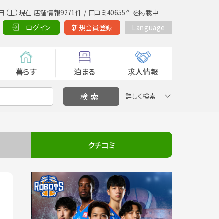
日（土）現在 店舗情報9271件 / 口コミ40655件を掲載中
ログイン
新規会員登録
Language
暮らす
泊まる
求人情報
詳しく検索
クチコミ