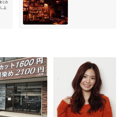
食とお
召し上