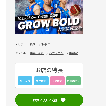
エリア
県南
取手市
ジャンル
美容・健康
ヘアサロン
美容室
お店の特長
お一人様
女性限定
予約限定
駐車場あり
お気に入りに追加