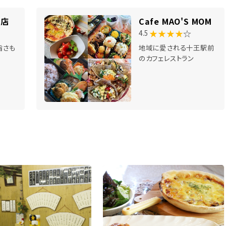
海店
Cafe MAO'S MOM
★★★★
☆
4.5
旨さも
地域に愛される十王駅前
のカフェレストラン