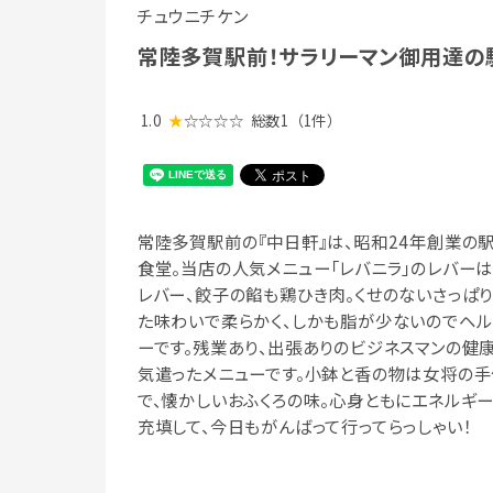
チュウニチケン
常陸多賀駅前！サラリーマン御用達の
1.0
★
☆☆☆☆
総数1
（1件）
常陸多賀駅前の『中日軒』は、昭和24年創業の
食堂。当店の人気メニュー「レバニラ」のレバー
レバー、餃子の餡も鶏ひき肉。くせのないさっぱり
た味わいで柔らかく、しかも脂が少ないのでヘル
ーです。残業あり、出張ありのビジネスマンの健
気遣ったメニューです。小鉢と香の物は女将の手
で、懐かしいおふくろの味。心身ともにエネルギ
充填して、今日もがんばって行ってらっしゃい！