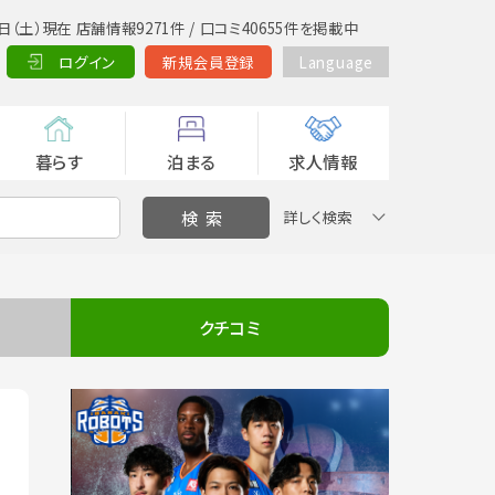
日（土）現在 店舗情報9271件 / 口コミ40655件を掲載中
ログイン
新規会員登録
Language
暮らす
泊まる
求人情報
詳しく検索
クチコミ