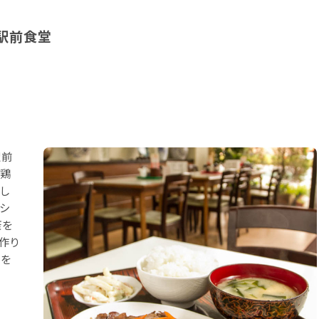
駅前食堂
駅前
は鶏
し
シ
康を
作り
ーを