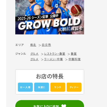
エリア
県北
日立市
ジャンル
グルメ
レストラン・食堂
食堂
グルメ
ラーメン・中華
中華料理
お店の特長
お一人様
友達と
ランチ
ディナー
お気に入りに追加