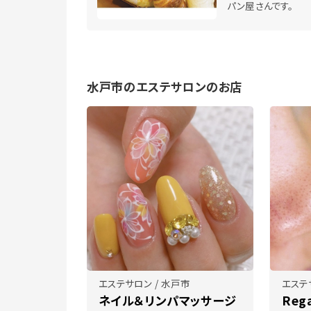
パン屋さんです。
水戸市のエステサロンのお店
エステサロン / 水戸市
エステ
ネイル＆リンパマッサージ
Rega