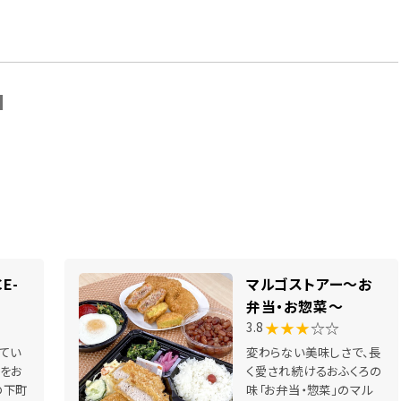
N
E-
マルゴストアー～お
弁当・お惣菜～
★★★
☆☆
3.8
てい
変わらない美味しさで、長
をお
く愛され続けるおふくろの
の下町
味「お弁当・惣菜」のマル