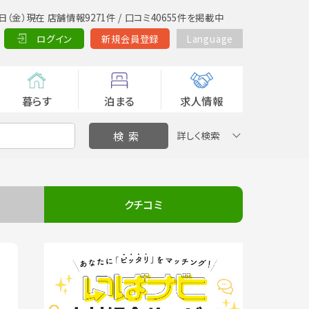
日（金）現在 店舗情報9271件 / 口コミ40655件を掲載中
ログイン
新規会員登録
Language
暮らす
泊まる
求人情報
詳しく検索
クチコミ