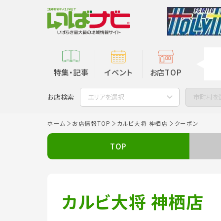
特集・記事
イベント
お店TOP
お店検索
エリアを選択
市町村を
ホーム
お店情報TOP
カルビ大将 神栖店
クーポン
TOP
カルビ大将 神栖店