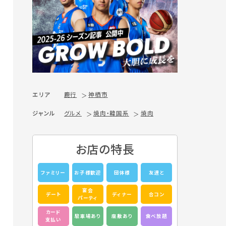
エリア
鹿行
神栖市
ジャンル
グルメ
焼肉・韓国系
焼肉
お店の特長
ファミリー
お子様歓迎
団体様
友達と
宴会
デート
ディナー
合コン
パーティ
カード
駐車場あり
座敷あり
食べ放題
支払い