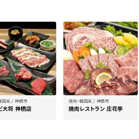
韓国系 / 神栖市
焼肉・韓国系 / 神栖市
ビ大将 神栖店
焼肉レストラン 庄花亭