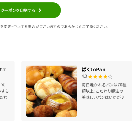
クーポンを印刷する
を変更・中止する場合がございますのであらかじめご了承ください。
フェ
ばくtoPan
★★★★
☆
4.3
「の
毎日焼かれるパンは70種
やすら
類以上！こだわり製法の
だわ
美味しいパンはいかが♪