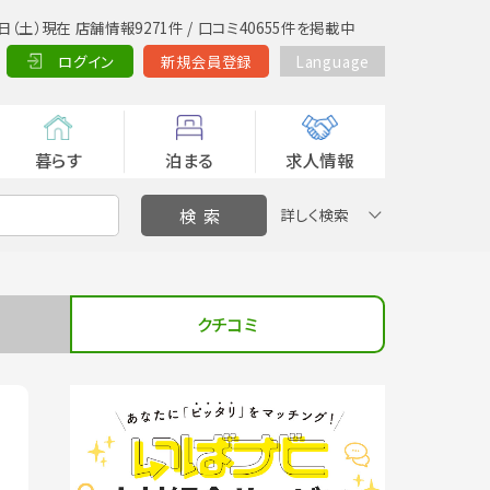
日（土）現在 店舗情報9271件 / 口コミ40655件を掲載中
ログイン
新規会員登録
Language
暮らす
泊まる
求人情報
詳しく検索
クチコミ