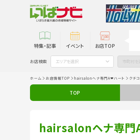
特集・記事
イベント
お店TOP
お店検索
エリアを選択
市町村を
ホーム
お店情報TOP
hairsalonヘナ専門A❤ハート
クチコ
TOP
hairsalonヘナ専