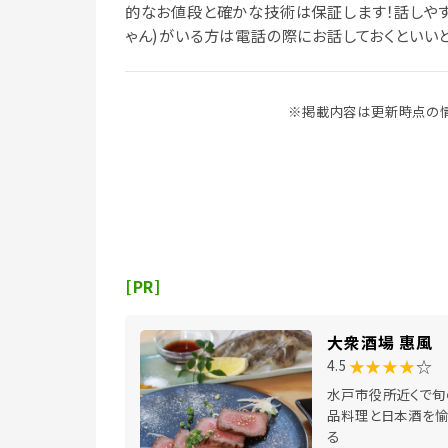
的なお値段と確かな技術は保証します！話しやす
ゃん)がいる方は電話の際にお話しておくといい
※掲載内容は更新時点の情
[PR]
大衆酒場 惠風
★★★★
☆
4.5
水戸市役所近くで旬
品料理と日本酒を愉
る