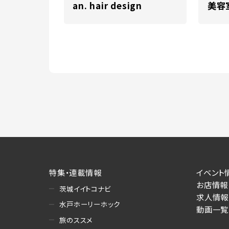
an. hair design
美容室
特集・連載情報
イベント
お店情報
茨城イイトコナビ
求人情報
水戸ホーリーホック
動画一覧
旅のススメ