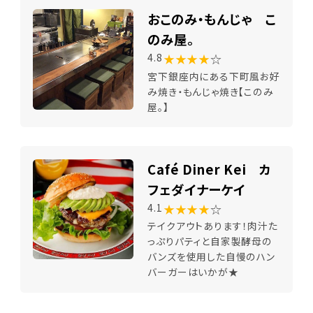
おこのみ・もんじゃ こ
のみ屋。
★★★★
☆
4.8
宮下銀座内にある下町風お好
み焼き・もんじゃ焼き【このみ
屋。】
Café Diner Kei カ
フェダイナーケイ
★★★★
☆
4.1
テイクアウトあります！肉汁た
っぷりパティと自家製酵母の
バンズを使用した自慢のハン
バーガーはいかが★