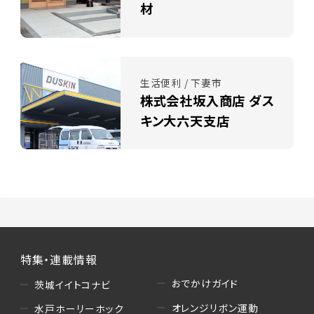
材
生活便利 / 下妻市
株式会社坂入商店 ダス
キン大六天支店
特集・連載情報
おでかけガイド
茨城イイトコナビ
オレンジリボン運動
水戸ホーリーホック