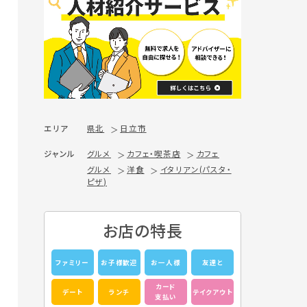
エリア
県北
日立市
ジャンル
グルメ
カフェ・喫茶店
カフェ
グルメ
洋食
イタリアン(パスタ・
ピザ)
お店の特長
ファミリー
お子様歓迎
お一人様
友達と
カード
デート
ランチ
テイクアウト
支払い