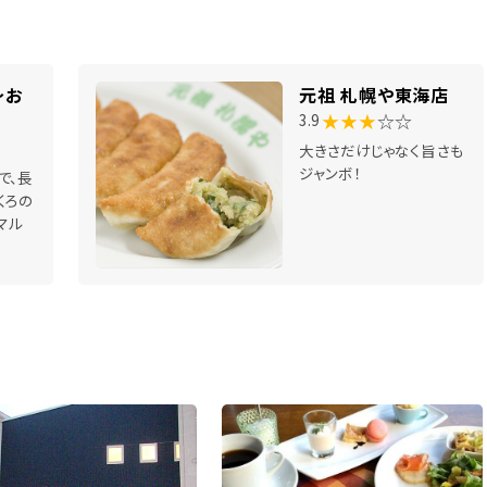
～お
元祖 札幌や東海店
★★★
☆☆
3.9
大きさだけじゃなく旨さも
ジャンボ！
で、長
くろの
マル