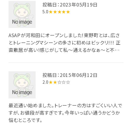
投稿日：2023年05月19日
5.0
★★★★★
ASAPが河和田にオープンしました!東野町とは、広さ
とトレーニングマシーンの多さに初めはビックリ!!! 正
直敷居が高い!感じがして私～通えるかなぁ～と不安
で仕方有りませんでした～でも今日で4回目!新鮮な気
持ちでトレーニングに打ち込んでます! 外観だけ見ると
え!高級感凄い!入りづらい!と思いますが～中に居るス
投稿日：2015年06月12日
タッフは～笑顔で迎えてくれますよ! 内装もお洒
2.0
★★
☆☆☆
落!cafeに入る感じで一度来て！見て!下さい! メンタル
強くなりますよ! 優しいフタッフさんが体の悩みとかお
仕事の悩みとか聞いてアドバイスしてくれます! 一歩前
最近通い始めました。トレーナーの方はすごくいい人で
に踏み出さないと始まりませんよ!私も勇気と自信沢
すが、お値段が高すぎです。今年いっぱい通うかどうか
山貰って頑張ってます❤
悩むところです。