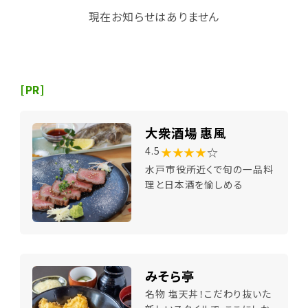
現在お知らせはありません
[PR]
大衆酒場 惠風
★★★★
☆
4.5
水戸市役所近くで旬の一品料
理と日本酒を愉しめる
みそら亭
名物 塩天丼！こだわり抜いた