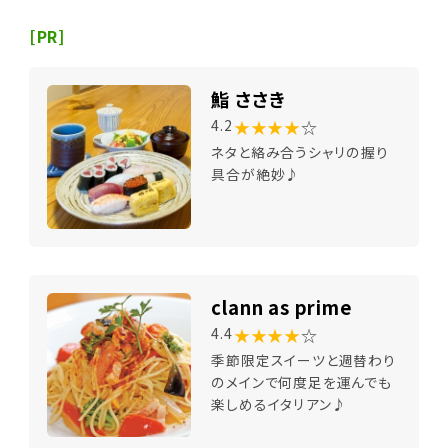
[PR]
鮨 ささき
★★★★
☆
4.2
ネタと絡み合うシャリの握り
具合が絶妙♪
clann as prime
★★★★
☆
4.4
季節限定スイーツと週替わり
のメインで何度足を運んでも
楽しめるイタリアン♪