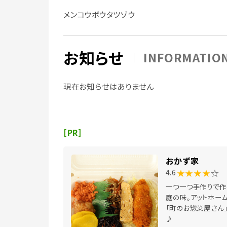
メンコウボウタツゾウ
お知らせ
INFORMATIO
現在お知らせはありません
[PR]
おかず家
★★★★
☆
4.6
一つ一つ手作りで作
庭の味。アットホー
「町のお惣菜屋さん
♪