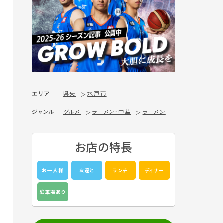
エリア
県央
水戸市
ジャンル
グルメ
ラーメン・中華
ラーメン
お店の特長
お一人様
友達と
ランチ
ディナー
駐車場あり