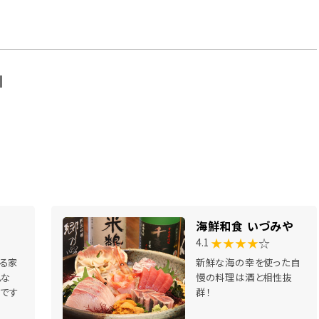
N
海鮮和食 いづみや
★★★★
☆
4.1
る家
新鮮な海の幸を使った自
ムな
慢の料理は酒と相性抜
」です
群！