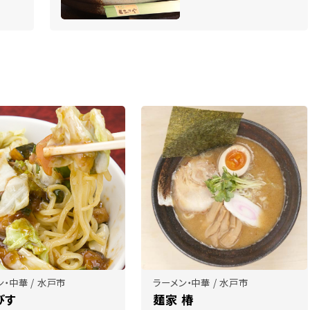
ン・中華 / 水戸市
ラーメン・中華 / 水戸市
びす
麺家 椿