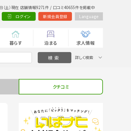
日（土）現在 店舗情報9271件 / 口コミ40655件を掲載中
ログイン
新規会員登録
Language
暮らす
泊まる
求人情報
詳しく検索
クチコミ