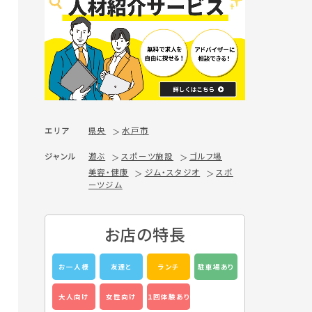
エリア
県央
水戸市
ジャンル
遊ぶ
スポーツ施設
ゴルフ場
美容・健康
ジム・スタジオ
スポ
ーツジム
お店の特長
お一人様
友達と
ランチ
駐車場あり
大人向け
女性向け
１回体験あり