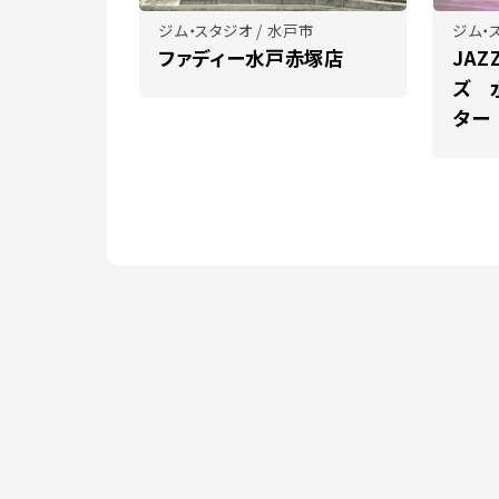
ジム・スタジオ / 水戸市
ジム・
ファディー水戸赤塚店
JAZ
ズ 
ター