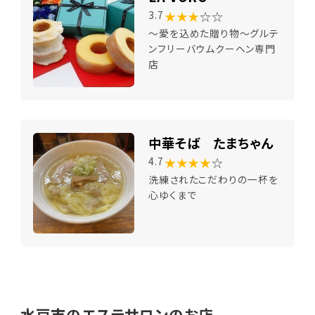
★★★
☆☆
3.7
～愛を込めた贈り物～グルテ
ンフリーバウムクーヘン専門
店
中華そば たまちゃん
★★★★
☆
4.7
洗練されたこだわりの一杯を
心ゆくまで
水戸市のエステサロンのお店