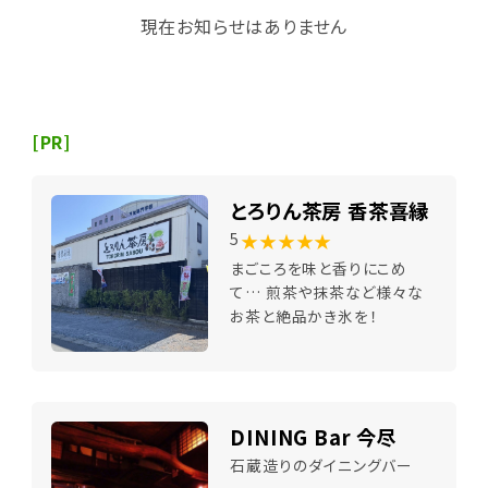
現在お知らせはありません
[PR]
とろりん茶房 香茶喜縁
★★★★★
5
まごころを味と香りにこめ
て… 煎茶や抹茶など様々な
お茶と絶品かき氷を！
DINING Bar 今尽
石蔵造りのダイニングバー