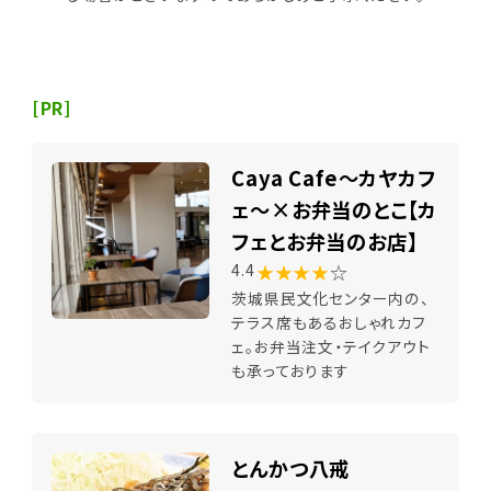
[PR]
Caya Cafe～カヤカフ
ェ～×お弁当のとこ【カ
フェとお弁当のお店】
★★★★
☆
4.4
茨城県民文化センター内の、
テラス席もあるおしゃれカフ
ェ。お弁当注文・テイクアウト
も承っております
とんかつ八戒