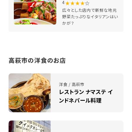
★★★★
☆
4
広々とした店内で新鮮な地元
野菜たっぷりなイタリアンはい
かが？
高萩市の洋食のお店
洋食 / 高萩市
レストラン ナマステ イ
ンドネパール料理