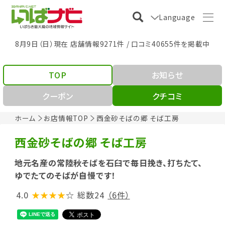
Language
8月9日（日）現在 店舗情報9271件 / 口コミ40655件を掲載中
TOP
お知らせ
クーポン
クチコミ
ホーム
お店情報TOP
西金砂そばの郷 そば工房
西金砂そばの郷 そば工房
地元名産の常陸秋そばを石臼で毎日挽き、打ちたて、
ゆでたてのそばが自慢です！
4.0
★★★★
☆
総数24
（6件）