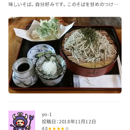
味しいそば。 自分好みです。 このそばを甘めのつけ汁
で、 いただきます。 天ぷらもさくさくで、 海老、カボチャ
の味が引き立ちます。
yo-1
投稿日：2018年11月12日
4.0
★★★★
☆