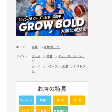
エリア
県北
常陸太田市
ジャンル
グルメ
洋食
ステーキ・ハンバー
グ
グルメ
レストラン・食堂
レストラ
ン
お店の特長
ファミリー
友達と
デート
ランチ
ディナー
接待
駐車場あり