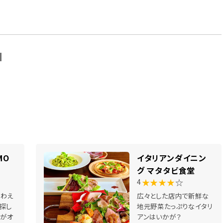
N
MO
イタリアンダイニン
グ マタタビ食堂
★★★★
☆
4
味わえ
広々とした店内で新鮮な
探し
地元野菜たっぷりなイタリ
」がオ
アンはいかが？