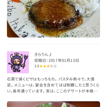
きらりん♪
投稿日：2017年01月13日
3.0
★★★
☆☆
石窯で焼くピザはもっちもち。 パスタみ熱々で，大満
足。 メニューは，宴会を含めてほぼ制覇したと思うくら
い，長年通っています。 実は，ここのデザートが本格的
だが，あまり知られていない。