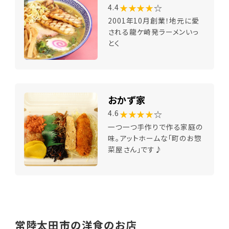
★★★★
☆
4.4
2001年10月創業！地元に愛
される龍ケ崎発ラーメンいっ
とく
おかず家
★★★★
☆
4.6
一つ一つ手作りで作る家庭の
味。アットホームな「町のお惣
菜屋さん」です♪
常陸太田市の洋食のお店