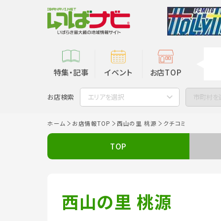
特集・記事
イベント
お店TOP
お店検索
エリアを選択
市町村を
ホーム
お店情報TOP
西山の里 桃源
クチコミ
TOP
西山の里 桃源