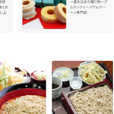
を使
～愛を込めた贈り物～グ
食とお
ルテンフリーバウムクー
召し上
ヘン専門店