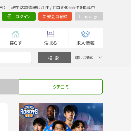
日（土）現在 店舗情報9271件 / 口コミ40655件を掲載中
ログイン
新規会員登録
Language
暮らす
泊まる
求人情報
詳しく検索
クチコミ