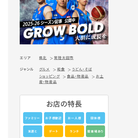
エリア
県北
常陸太田市
ジャンル
グルメ
和食
うどん・そば
ショッピング
食品・物産品
お土
産・物産品
お店の特長
ファミリー
お子様歓迎
お一人様
団体様
友達と
デート
ランチ
駐車場あり