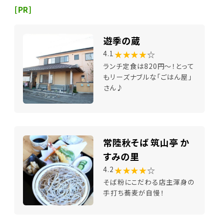
[PR]
遊季の蔵
★★★★
☆
4.1
ランチ定食は820円～！とって
もリーズナブルな「ごはん屋」
さん♪
常陸秋そば 筑山亭 か
すみの里
★★★★
☆
4.2
そば粉にこだわる店主渾身の
手打ち蕎麦が自慢！