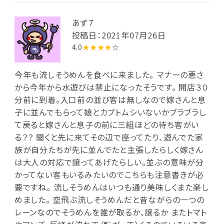
あず７
投稿日：2021年07月26日
4.0
★★★★
☆
今年も流しそうめんを食べに来ました。 マナーの悪さ
から今年から水遊びは禁止になったそうです。 開店３０
分前に到着。入口前の並び客は無しなので嫁さんと息
子に並んでもらって娘とカブトムシいないかブラブラし
て戻ると嫁さんと息子の前に三組ほどの待ち客がい
る？？ 聞くと先に来てその辺で座ってたり、遊んでた家
族が自分たちが先に並んでたと主張したらしく嫁さん
は大人の対応で譲ってあげたらしい。並ぶの意味が分
かってない客もいるみたいのでこちらも注意書きが必
要ですね。 流しそうめんはいつも通り美味しくまた楽し
めました。 空飛ぶ流しそうめんだと昔ながらの一つの
レーンなのでそうめんを誰が取るか、譲るか またトマト