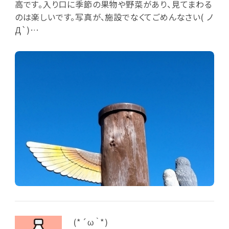
高です。入り口に季節の果物や野菜があり、見てまわる
のは楽しいです。写真が、施設でなくてごめんなさい( ノ
Д`)…
(⁠*⁠´⁠ω⁠｀⁠*⁠)