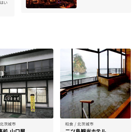
はい
/ 北茨城市
和食 / 北茨城市
事処 山口屋
二ツ島観光ホテル