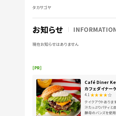
タカサゴヤ
お知らせ
INFORMATIO
現在お知らせはありません
[PR]
Café Diner 
カフェダイナー
★★★★
☆
4.1
テイクアウトありま
汁たっぷりパティと
酵母のバンズを使用