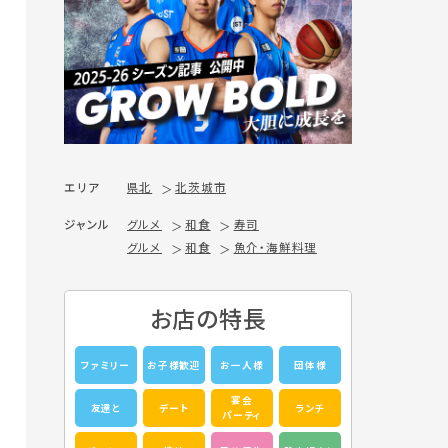
エリア
県北
北茨城市
ジャンル
グルメ
和食
寿司
グルメ
和食
魚介・海鮮料理
お店の特長
ファミリー
お子様歓迎
お一人様
団体様
宴会
友達と
デート
ランチ
パーティ