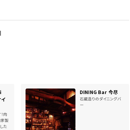
N
Kei
DINING Bar 今尽
ケイ
石蔵造りのダイニングバ
ー
す！肉
自家製
した