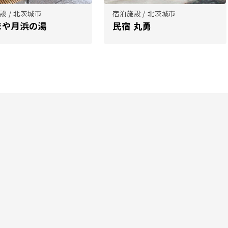
設 / 北茨城市
宿泊施設 / 北茨城市
まや月浜の湯
民宿 丸勇