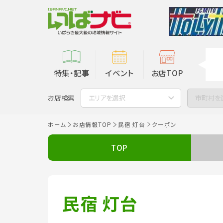
特集・記事
イベント
お店TOP
お店検索
エリアを選択
市町村を
ホーム
お店情報TOP
民宿 灯台
クーポン
TOP
民宿 灯台