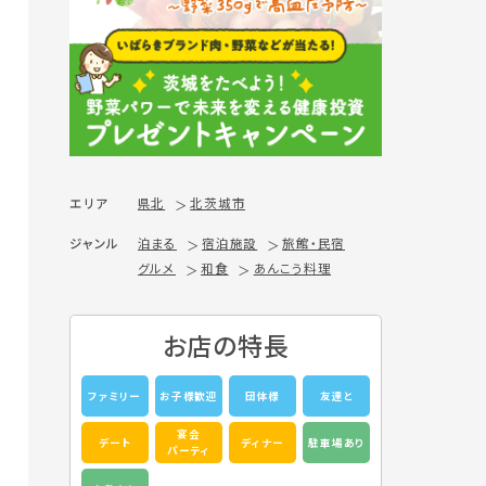
エリア
県北
北茨城市
ジャンル
泊まる
宿泊施設
旅館・民宿
グルメ
和食
あんこう料理
お店の特長
ファミリー
お子様歓迎
団体様
友達と
宴会
デート
ディナー
駐車場あり
パーティ