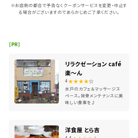
※お店側の都合で予告なくクーポンサービスを変更・中止す
る場合がございますのであらかじめご了承ください。
[PR]
リラクゼーション café
楽～ん
★★★★
☆
4
水戸のカフェ＆マッサージス
ペース。背骨メンテナンスに美
味しい食事を♪
洋食屋 とら吉
4.4