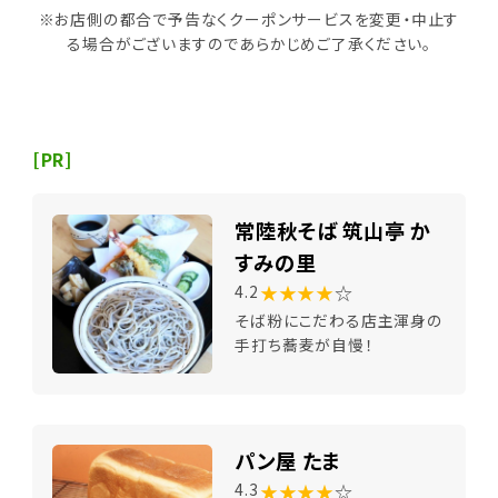
※お店側の都合で予告なくクーポンサービスを変更・中止す
る場合がございますのであらかじめご了承ください。
[PR]
常陸秋そば 筑山亭 か
すみの里
★★★★
☆
4.2
そば粉にこだわる店主渾身の
手打ち蕎麦が自慢！
パン屋 たま
★★★★
☆
4.3