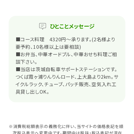
ひとこと
メッセージ
■コース料理 4320円～承ります。(2名様より
要予約、10名様以上は要相談)
■お弁当、中華オードブル、中華おせち料理ご相
談下さい。
■当店は茨城自転車サポートステーションです。
つくば霞ヶ浦りんりんロード、上大島より2km。サ
イクルラック、チューブ、パッチ販売、空気入れ工
具貸し出しOK。
※消費税総額表示の義務化に伴い、当サイトの価格表記を順
次税込表示へ変更中です。期間中は税抜・税込表記が混在