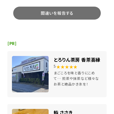
間違いを報告する
[PR]
とろりん茶房 香茶喜縁
★★★★★
5
まごころを味と香りにこめ
て… 煎茶や抹茶など様々な
お茶と絶品かき氷を！
鮨 ささき