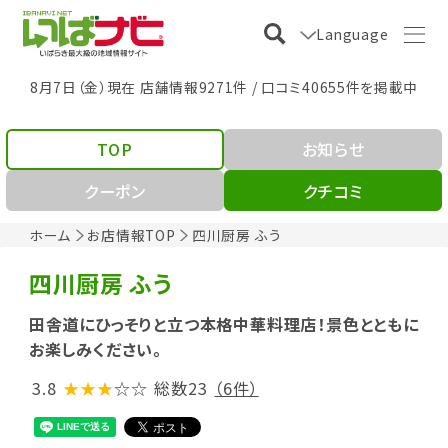
Language
8月7日（金）現在 店舗情報9271件 / 口コミ40655件を掲載中
TOP
お知らせ
クーポン
クチコミ
ホーム
お店情報TOP
四川厨房 ふう
四川厨房 ふう
田舎道にひっそりと立つ本格中華料理店！景色とともに
お楽しみください。
3.8
★★★
☆☆
総数23
（6件）