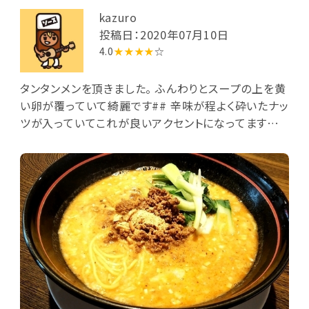
ぐ形で、席は卓子か座敷。卓子席に着き、ここのお勧め
kazuro
という「奥久慈豆腐と常陸牛挽肉の陳麻婆豆腐」とライ
投稿日：2020年07月10日
スセット(スープ・ザーサイ付)のライス大盛を注文。到
4.0
★★★★
☆
来した平膳には、主皿として花椒をかけた陳麻婆豆
腐、大盛ながら意外に盛りの少ないライス(自家米コシ
タンタンメンを頂きました。 ふんわりとスープの上を黄
ヒカリとのこと)、刻みネギの浮かぶ醤油ベースの中華
い卵が覆っていて綺麗です## 辛味が程よく砕いたナッ
スープ、ザーサイを載せた小皿が並びます。陳麻婆豆腐
ツが入っていてこれが良いアクセントになってます♪
の豆腐は奥久慈の県特産、挽肉は常陸牛由来、香辛料
麺は細麺ストレートでコシがありgoodでした## シャ
は四川省産の取寄せとのことで、普通辛としましたが、
キシャキのチンゲン菜がこれまたよろしい感じでした
四川で期待したほどあまり辛くないのでもっと辛くすれ
♪ また訪問します️
ば良かったかなと・・。味わいは普通。またスープはやや
淡い感じ。ライスが意外に少な目なのがちょっと残念だ
ったかな。