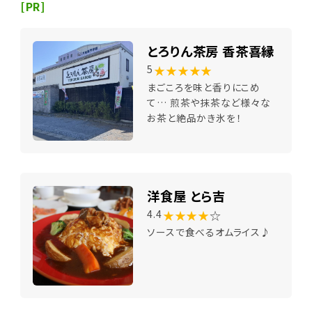
[PR]
とろりん茶房 香茶喜縁
★★★★★
5
まごころを味と香りにこめ
て… 煎茶や抹茶など様々な
お茶と絶品かき氷を！
洋食屋 とら吉
★★★★
☆
4.4
ソースで食べるオムライス♪