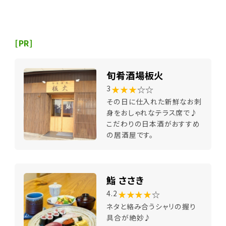
[PR]
旬肴酒場板火
★★★
☆☆
3
その日に仕入れた新鮮なお刺
身をおしゃれなテラス席で♪
こだわりの日本酒がおすすめ
の居酒屋です。
鮨 ささき
★★★★
☆
4.2
ネタと絡み合うシャリの握り
具合が絶妙♪