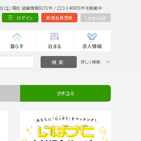
日（土）現在 店舗情報9271件 / 口コミ40655件を掲載中
ログイン
新規会員登録
Language
暮らす
泊まる
求人情報
詳しく検索
クチコミ