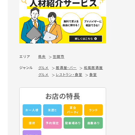
エリア
県央
笠間市
ジャンル
グルメ
居酒屋・バー
和風居酒屋
グルメ
レストラン・食堂
食堂
お店の特長
宴会
お一人様
友達と
ランチ
パーティ
接待
予約限定
駐車場あり
座敷あり