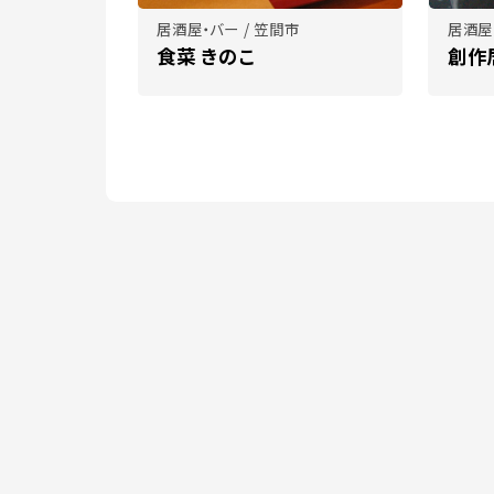
居酒屋・バー / 笠間市
居酒屋
食菜 きのこ
創作