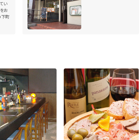
てい
をお
の下町