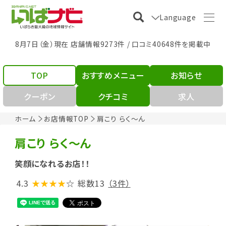
Language
8月7日（金）現在 店舗情報9273件 / 口コミ40648件を掲載中
TOP
おすすめメニュー
お知らせ
クーポン
クチコミ
求人
ホーム
お店情報TOP
肩こり らく～ん
肩こり らく～ん
笑顔になれるお店！！
4.3
★★★★
☆
総数13
（3件）