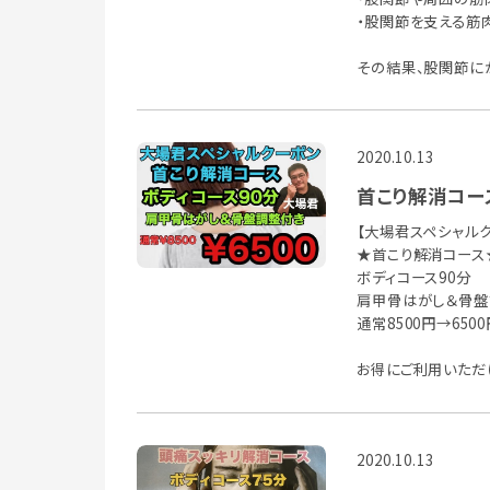
・股関節を支える筋
その結果、股関節に
2020.10.13
首こり解消コース
【大場君スペシャルク
★首こり解消コース
ボディコース90分
肩甲骨はがし＆骨盤
通常8500円→6500円
お得にご利用いただ
2020.10.13