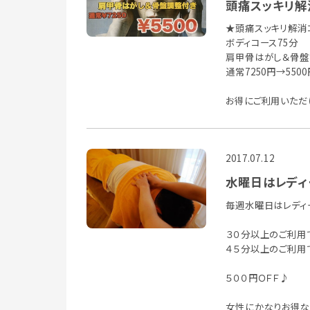
頭痛スッキリ解消
★頭痛スッキリ解消
ボディコース75分
肩甲骨はがし＆骨盤
通常7250円→5500円
お得にご利用いただ
2017.07.12
水曜日はレディ
毎週水曜日はレディ
３０分以上のご利用で
４５分以上のご利用で
５００円ＯＦＦ♪
女性にかなりお得な