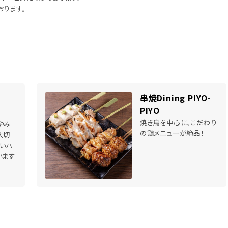
おります。
串焼Dining PIYO-
PIYO
焼き鳥を中心に、こだわり
やみ
の鶏メニューが絶品！
大切
いパ
います