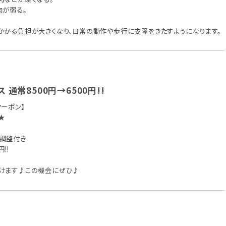
肉が弱る。
かかる負担が大きくなり、日常の動作や歩行に支障をきたすようになります。
 通常8500円→6500円!!
ーポン】
★
調整付き
!!
けます♪この機会にぜひ♪