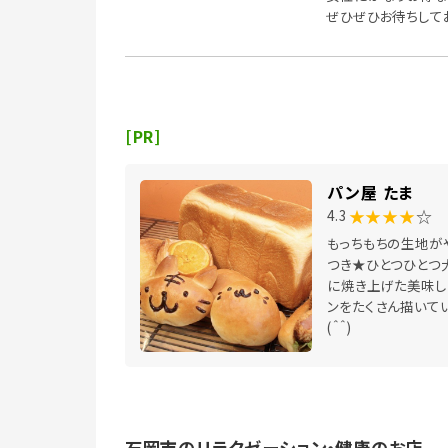
ぜひぜひお待ちして
[PR]
パン屋 たま
★★★★
☆
4.3
もっちもちの生地が
つき★ひとつひとつ
に焼き上げた美味し
ンをたくさん描いて
(＾＾)
石岡市のリラクゼーション・健康のお店