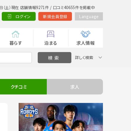
日（土）現在 店舗情報9271件 / 口コミ40655件を掲載中
ログイン
新規会員登録
Language
暮らす
泊まる
求人情報
詳しく検索
クチコミ
求人