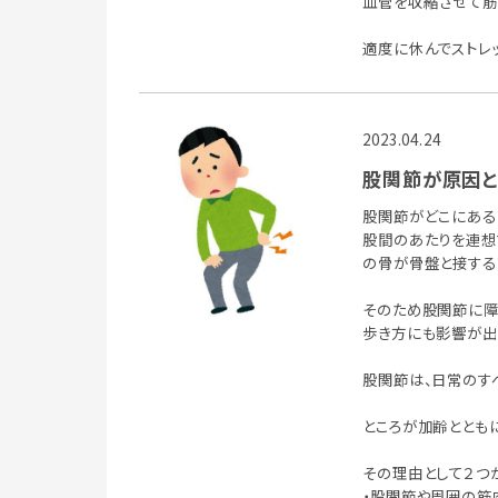
血管を収縮させて筋
適度に休んでストレ
2023.04.24
股関節が原因
股関節がどこにある
股間のあたりを連想
の骨が骨盤と接する
そのため股関節に障
歩き方にも影響が出
股関節は、日常のす
ところが加齢ととも
その理由として２つ
・股関節や周囲の筋