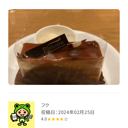
好きなエビとブロッコリーのパスタ、夫は海賊スパゲテ
ィーを注文しました。どちらも具だくさんで味も濃すぎ
ることなくとても美味しくいただきました。誕生日だっ
たので、せっかくなのでケーキを注文しましたが，ケー
キセットか単品しかなく，食事に割安でつけられるセッ
トがあるといいなと思いました。飲み物は要らなかった
のでケーキを単品で普通に2個注文したので少し割高
に感じました。夜だから仕方ありませんが、ケーキの種
類が思ったより少なくて残念でした。 でもパスタもケー
キも美味しくいただきましたのでまた昼間に行きたい
です！
フク
投稿日：2024年02月25日
4.0
★★★★
☆