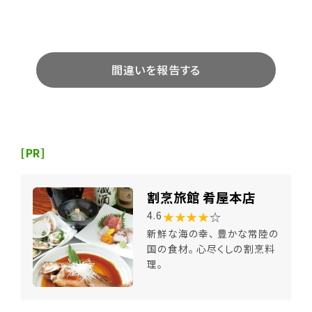
間違いを報告する
[PR]
割烹旅館 肴屋本店
★★★★
☆
4.6
新鮮な海の幸、 豊かな常陸の
国の食材。 心尽くしの割烹料
理。