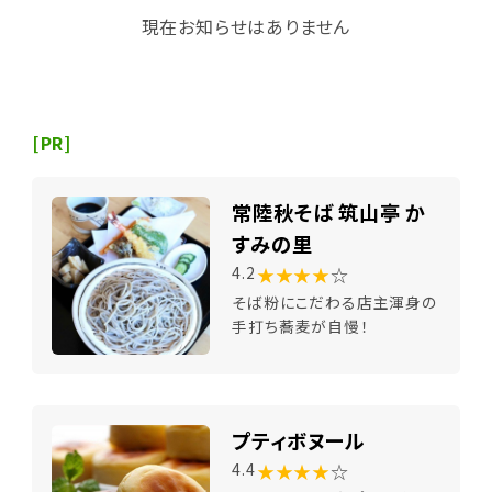
現在お知らせはありません
[PR]
常陸秋そば 筑山亭 か
すみの里
★★★★
☆
4.2
そば粉にこだわる店主渾身の
手打ち蕎麦が自慢！
プティボヌール
★★★★
☆
4.4