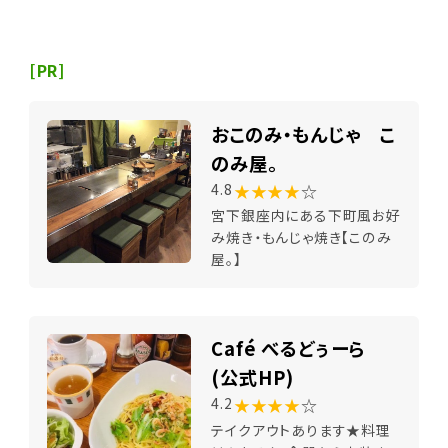
[PR]
おこのみ・もんじゃ こ
のみ屋。
★★★★
☆
4.8
宮下銀座内にある下町風お好
み焼き・もんじゃ焼き【このみ
屋。】
Café べるどぅーら
(公式HP)
★★★★
☆
4.2
テイクアウトあります★料理