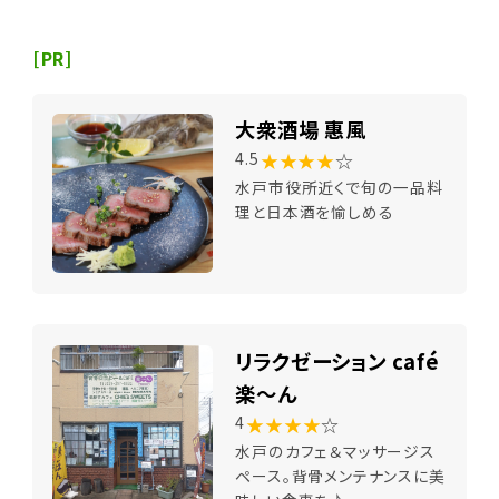
[PR]
大衆酒場 惠風
★★★★
☆
4.5
水戸市役所近くで旬の一品料
理と日本酒を愉しめる
リラクゼーション café
楽～ん
★★★★
☆
4
水戸のカフェ＆マッサージス
ペース。背骨メンテナンスに美