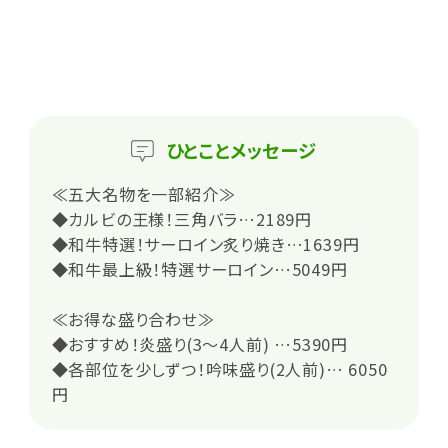
ひとこと
メッセージ
≪五大名物を一部紹介≫
◆カルビの王様！三角バラ…2189円
◆和牛特選！サーロイン炙り焼き…1639円
◆和牛最上級！特選サーロイン…5049円
≪お得な盛り合わせ≫
◆おすすめ！炎盛り(3～4人前) …5390円
◆各部位を少しずつ！吟味盛り(2人前)… 6050
円