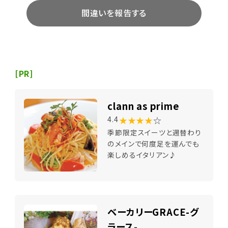
間違いを報告する
[PR]
clann as prime
★★★★
☆
4.4
季節限定スイーツと週替わり
のメインで何度足を運んでも
楽しめるイタリアン♪
ベーカリーGRACE-グ
ラース-