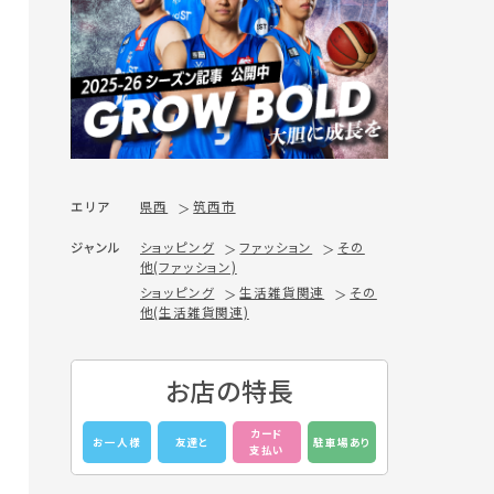
エリア
県西
筑西市
ジャンル
ショッピング
ファッション
その
他(ファッション)
ショッピング
生活雑貨関連
その
他(生活雑貨関連)
お店の特長
カード
お一人様
友達と
駐車場あり
支払い