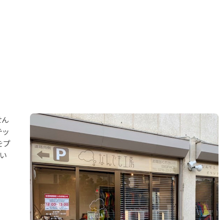
せん
テッ
をプ
い
。