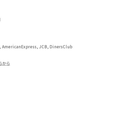
日
, AmericanExpress, JCB, DinersClub
らから