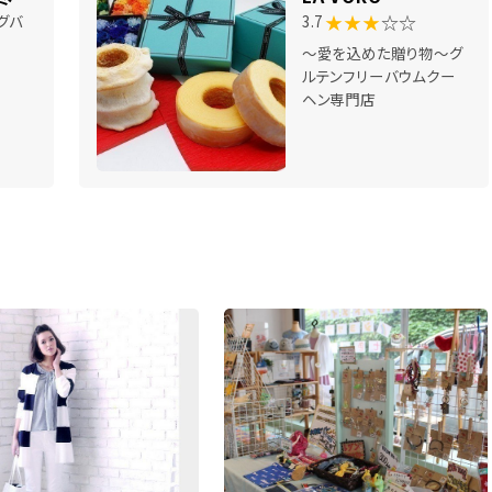
★★★
☆☆
グバ
3.7
～愛を込めた贈り物～グ
ルテンフリーバウムクー
ヘン専門店