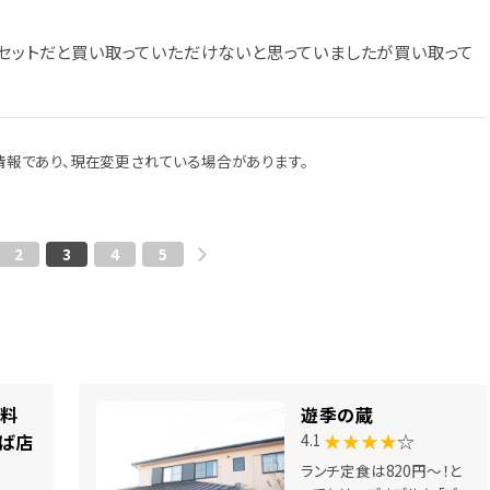
トセットだと買い取っていただけないと思っていましたが買い取って
報であり、現在変更されている場合があります。
2
3
4
5
ル料
遊季の蔵
★★★★
☆
くば店
4.1
ランチ定食は820円～！と