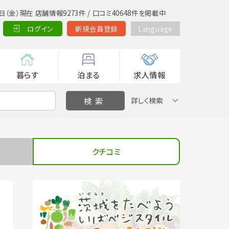
日（金）現在 店舗情報9273件 / 口コミ40648件を掲載中
ログイン
新規会員登録
Language
暮らす
泊まる
求人情報
詳しく検索
クチコミ