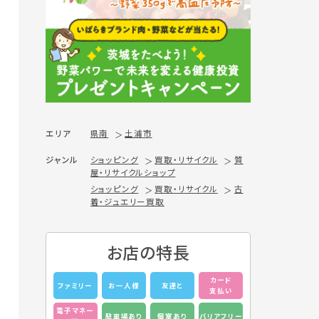
エリア
県南
土浦市
ジャンル
ショッピング
買取・リサイクル
質
屋・リサイクルショップ
ショッピング
買取・リサイクル
古
着・ジュエリー買取
お店の特長
カード
ファミリー
お一人様
友達と
支払い
電子マネー
駐車場あり
個室あり
バリアフリー