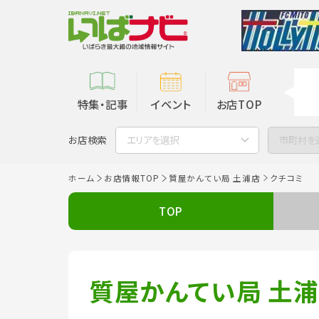
特集・記事
イベント
お店TOP
お店検索
エリアを選択
市町村を
ホーム
お店情報TOP
質屋かんてい局 土浦店
クチコミ
TOP
質屋かんてい局 土