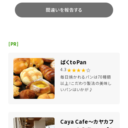
間違いを報告する
[PR]
ばくtoPan
★★★★
☆
4.3
毎日焼かれるパンは70種類
以上！こだわり製法の美味し
いパンはいかが♪
Caya Cafe～カヤカフ