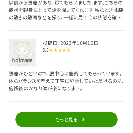
以前から腰痛があり、診てもらいました まず、こちらの
症状を親身になって話を聞いてくれます 私のときは腰
の動きの動画などを撮り、一緒に見て今の状態を確認
してから治療してくれました 治療中も“こういう状態だ
から、こういう方法をとってみましょう”と丁寧に説明し
てくれ、安心して施術を受けることができました 最後
投稿日：2023年10月19日
には、今後、生活の中で取り入れると良い簡単な動きを
5.0
★★★★★
理由も含めてわかりやすく教えてくれ、とても内容の濃
い60分でした またお世話になります
腰痛がひどいので、腰中心に施術してもらっています。
体のバランスを考えて丁寧に施術していただけるので、
施術後はかなり体が楽になります。
もっと見る