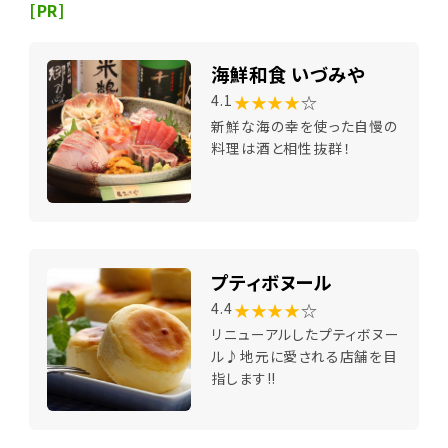
[PR]
海鮮和食 いづみや
★★★★
☆
4.1
新鮮な海の幸を使った自慢の
料理は酒と相性抜群！
プティボヌール
★★★★
☆
4.4
リニューアルしたプティボヌー
ル♪地元に愛される店舗を目
指します!!