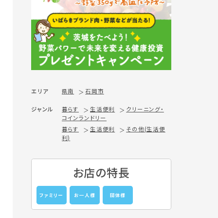
エリア
県南
石岡市
ジャンル
暮らす
生活便利
クリーニング・
コインランドリー
暮らす
生活便利
その他(生活便
利)
お店の特長
ファミリー
お一人様
団体様