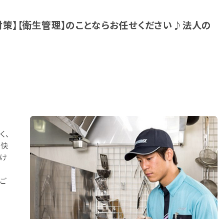
対策】【衛生管理】のことならお任せください♪法人の
！
く、
て快
け
ご