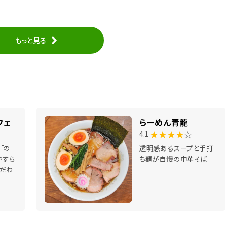
もっと見る
フェ
らーめん青龍
★★★★
☆
4.1
「の
透明感あるスープと手打
やすら
ち麺が自慢の中華そば
だわ