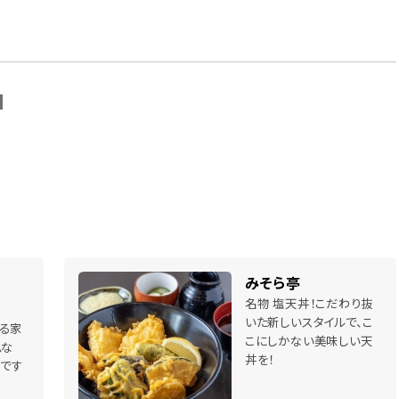
N
みそら亭
名物 塩天丼！こだわり抜
いた新しいスタイルで、こ
る家
こにしかない美味しい天
ムな
丼を！
」です