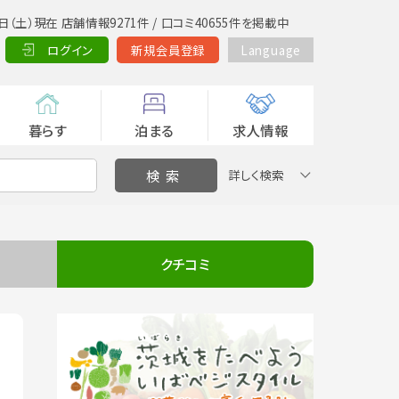
日（土）現在 店舗情報9271件 / 口コミ40655件を掲載中
ログイン
新規会員登録
Language
暮らす
泊まる
求人情報
詳しく検索
クチコミ