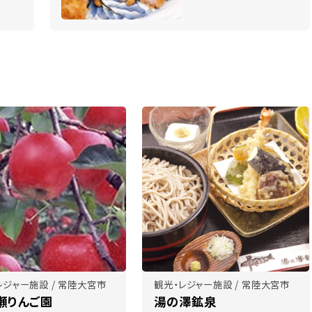
レジャー施設 / 常陸大宮市
観光・レジャー施設 / 常陸大宮市
瀬りんご園
湯の澤鉱泉