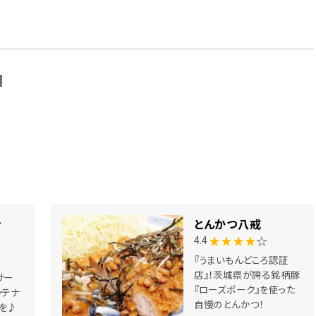
N
ン
とんかつ八戒
★★★★
☆
4.4
『うまいもんどころ認証
店』！茨城県が誇る銘柄豚
サー
『ローズポーク』を使った
ンテナ
自慢のとんかつ！
を♪