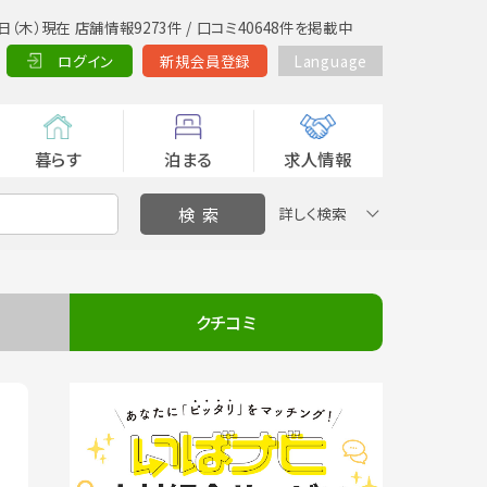
日（木）現在 店舗情報9273件 / 口コミ40648件を掲載中
ログイン
新規会員登録
Language
暮らす
泊まる
求人情報
詳しく検索
クチコミ