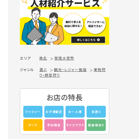
エリア
県北
常陸大宮市
ジャンル
遊ぶ
観光・レジャー施設
果物狩
り・野菜狩り
お店の特長
ファミリー
お子様歓迎
お一人様
友達と
デート
予約限定
テイクアウト
駐車場あり