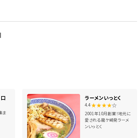
N
南口
ラーメンいっとく
★★★★
☆
4.4
集ま
2001年10月創業！地元に
愛される龍ケ崎発ラーメ
ンいっとく