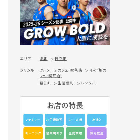
エリア
県北
日立市
ジャンル
グルメ
カフェ・喫茶店
その他(カ
フェ・喫茶店)
暮らす
生活便利
レンタル
お店の特長
ファミリー
お子様歓迎
お一人様
友達と
モーニング
駐車場あり
全席禁煙
飲み放題