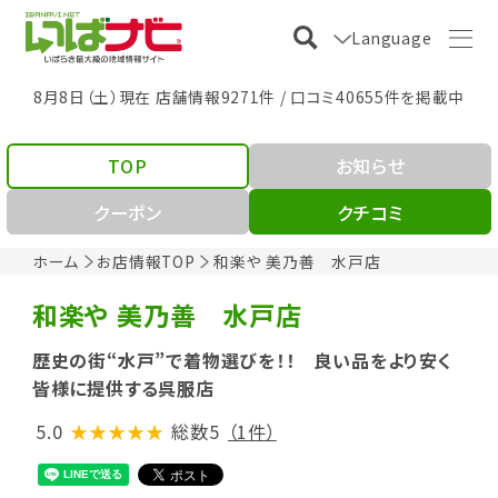
Language
8月8日（土）現在 店舗情報9271件 / 口コミ40655件を掲載中
TOP
お知らせ
クーポン
クチコミ
ホーム
お店情報TOP
和楽や 美乃善 水戸店
和楽や 美乃善 水戸店
歴史の街“水戸”で着物選びを！！ 良い品をより安く
皆様に提供する呉服店
5.0
★★★★★
総数5
（1件）