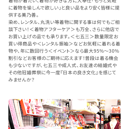
着物が着たい、着物が好きな方に大奉仕「もっと気軽
に着物を愉しんで欲しい」と良い品をより安く皆様に提
供する美乃善。
染め、レンタル、丸洗い等着物に関する事は何でもご相
談下さい！＜着物アフターケア＞も万全、さらに他店で
お買い上げの品でも承ります。＜七五三＞数量限定お
買い得商品や＜レンタル振袖＞などお気軽に着れる着
物や、年に数回行う＜イベント＞なら最大95％～30％
割引などお客様のご期待に応えます！普段は着る機会
も少ないですが、七五三や成人式、お友達の結婚式や
その他冠婚葬祭に今一度『日本の良き文化』を感じて
みませんか？