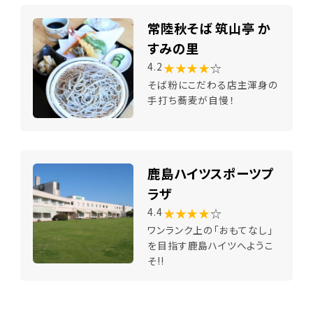
常陸秋そば 筑山亭 か
すみの里
★★★★
☆
4.2
そば粉にこだわる店主渾身の
手打ち蕎麦が自慢！
鹿島ハイツスポーツプ
ラザ
★★★★
☆
4.4
ワンランク上の「おもてなし」
を目指す鹿島ハイツへようこ
そ!!