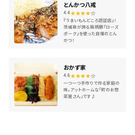
とんかつ八戒
★★★★
☆
4.4
『うまいもんどころ認証店』！
茨城県が誇る銘柄豚『ローズ
ポーク』を使った自慢のとん
かつ！
おかず家
★★★★
☆
4.6
一つ一つ手作りで作る家庭の
味。アットホームな「町のお惣
菜屋さん」です♪