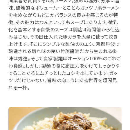
同業者も賞賛するG系ラーメン。強めの塩分、分厚い旨
味、破壊的なボリューム…とことんガッツリ系ラーメン
を極めながらもどこかバランスの良さを感じるのが特
徴。その魅力はなんといってもスープにあります。微乳
化を基本とする自慢のスープは開店４時間前から仕込
みはじめ、その日仕入れた豚ガラを大量に使って炊き
上げます。そこにシンプルな醤油のカエシ。京都丹波で
醸造される切れ味の良い竹茂醤油だから生まれる後
味は秀逸。そして自家製麺はオーション100％のごわご
わ食感。しかし、製麺の際に高圧力をかけてしっかりゆ
でることで芯にムチっとしたコシを出しています。ガッ
ツリだけじゃない、旨味の向こうにある世界を垣間見
れる一杯。