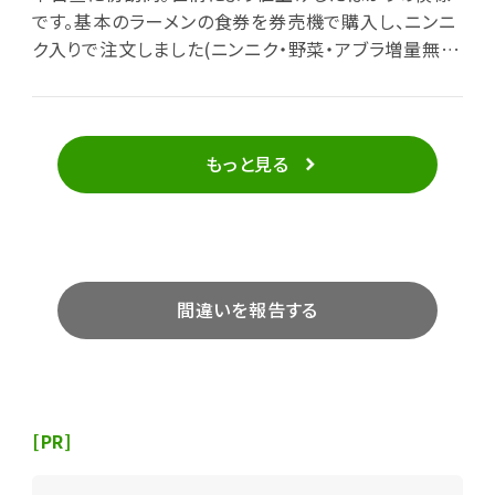
です。基本のラーメンの食券を券売機で購入し、ニンニ
ク入りで注文しました(ニンニク・野菜・アブラ増量無料
ですが、みな普通に)。卓子席のみで、ほぼ満席の盛況。
各々にプラ板を立てて対策しています。コップ水・塗り
箸・レンゲは冷水機脇に置いてあり、セルフで取りに行
く形です。10分程で丼到来。載っている豚バラ叉焼の厚
もっと見る
さ(1cm超)とサイズ・量(3枚)にやや圧倒されます。野菜
(茹でもやし・茹でキャベツ)の小山の上には、豚カスの
入ったアブラに辛味の利いたおろしニンニクが添えら
れています。醤油ベースのスープは背脂が浮き、やや塩
辛い味付けで、極太麺(300gほど)が浸っています。がっ
間違いを報告する
つり系なので、並盛ながら満腹となりました。
[PR]